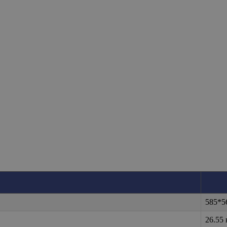
585*5
26.55 