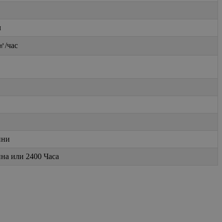
м
㎡/час
ини
ина или 2400 Часа