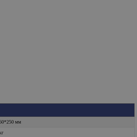
60*250 мм
кг