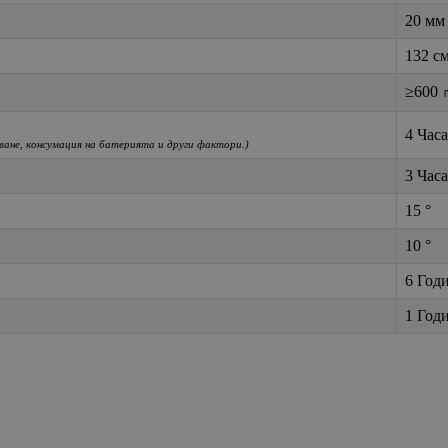
20 мм
132 с
≥600 
4 Часа
ане, консумация на батерията и други фактори.)
3 Часа
15 °
10 °
6 Год
1 Год