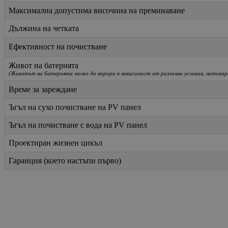
Максимална допустима височина на преминаване
Дължина на четката
Ефективност на почистване
Живот на батерията
(Животът на батерията може да варира в зависимост от различни условия, натоварв
Време за зареждане
Ъгъл на сухо почистване на PV панел
Ъгъл на почистване с вода на PV панел
Проектиран жизнен цикъл
Гаранция (което настъпи първо)